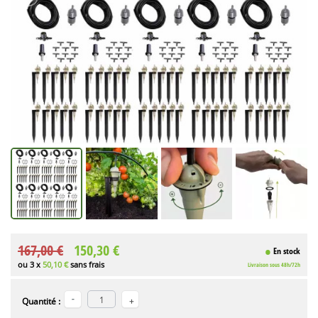
167,00 €
150,30 €
En stock
ou 3 x
50,10 €
sans frais
Livraison sous 48h/72h
Quantité :