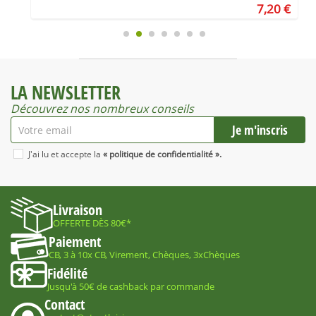
€
7,20 €
LA NEWSLETTER
Découvrez nos nombreux conseils
J'ai lu et accepte la
« politique de confidentialité ».
Livraison
OFFERTE DÈS 80€*
Paiement
CB, 3 à 10x CB, Virement, Chèques, 3xChèques
Fidélité
Jusqu'à 50€ de cashback par commande
Contact