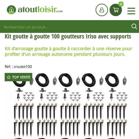
0
Kit goutte à goutte 100 goutteurs Iriso avec supports
Kit d'arrosage goutte à goutte
à raccorder à une réserve pour
profiter d'un arrosage autonome pendant plusieurs jours.
Réf. :
irisokit100
TOP VENTE