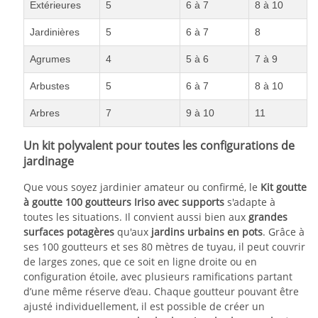
Extérieures
5
6 à 7
8 à 10
Jardinières
5
6 à 7
8
Agrumes
4
5 à 6
7 à 9
Arbustes
5
6 à 7
8 à 10
Arbres
7
9 à 10
11
Un kit polyvalent pour toutes les configurations de
jardinage
Que vous soyez jardinier amateur ou confirmé, le
Kit goutte
à goutte 100 goutteurs Iriso avec supports
s'adapte à
toutes les situations. Il convient aussi bien aux
grandes
surfaces potagères
qu'aux
jardins urbains en pots
. Grâce à
ses 100 goutteurs et ses 80 mètres de tuyau, il peut couvrir
de larges zones, que ce soit en ligne droite ou en
configuration étoile, avec plusieurs ramifications partant
d’une même réserve d’eau. Chaque goutteur pouvant être
ajusté individuellement, il est possible de créer un