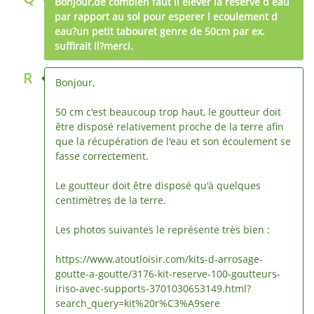
Bonjour,de combien faut il élever la reserve d eau
par rapport au sol pour esperer l ecoulement d
eau?un petit tabouret genre de 50cm par ex.
suffirait il?merci.
R
Bonjour,
50 cm c'est beaucoup trop haut, le goutteur doit
être disposé relativement proche de la terre afin
que la récupération de l'eau et son écoulement se
fasse correctement.
Le goutteur doit être disposé qu'à quelques
centimètres de la terre.
Les photos suivantes le représente très bien :
https://www.atoutloisir.com/kits-d-arrosage-
goutte-a-goutte/3176-kit-reserve-100-goutteurs-
iriso-avec-supports-3701030653149.html?
search_query=kit%20r%C3%A9sere