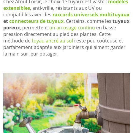
Chez Atout Loisir, le choix de tuyaux est vaste :
modèles
extensibles
, anti-vrille, résistants aux UV ou
compatibles avec des
raccords universels multituyaux
et
connecteurs de tuyaux
. Certains, comme les
tuyaux
poreux
, permettent
un arrosage continu
en basse
pression directement au pied des plantes. Cette
méthode de
tuyau ancré au sol
reste peu coûteuse et
parfaitement adaptée aux jardiniers qui aiment garder
la main sur leur potager.