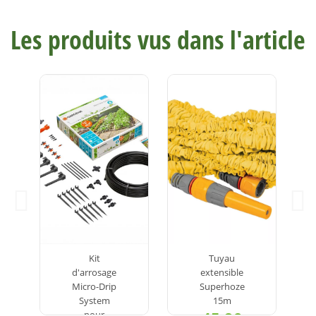
Les produits vus dans l'article
Arrosoir
Collier U de
ovale
32mm +
4,90 €
boulon 8 X
60mm +
écrou 8mm