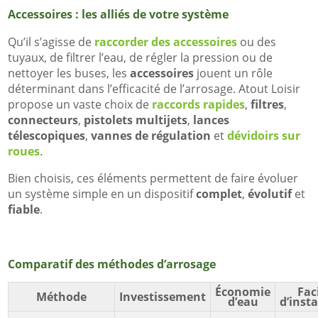
Accessoires : les alliés de votre système
Qu’il s’agisse de
raccorder des accessoires
ou des
tuyaux, de filtrer l’eau, de régler la pression ou de
nettoyer les buses, les
accessoires
jouent un rôle
déterminant dans l’efficacité de l’arrosage. Atout Loisir
propose un vaste choix de
raccords rapides
,
filtres
,
connecteurs
,
pistolets multijets
,
lances
télescopiques
,
vannes de régulation
et
dévidoirs sur
roues
.
Bien choisis, ces éléments permettent de faire évoluer
un système simple en un dispositif
complet
,
évolutif
et
fiable
.
Comparatif des méthodes d’arrosage
Économie
Faci
Méthode
Investissement
d’eau
d’insta