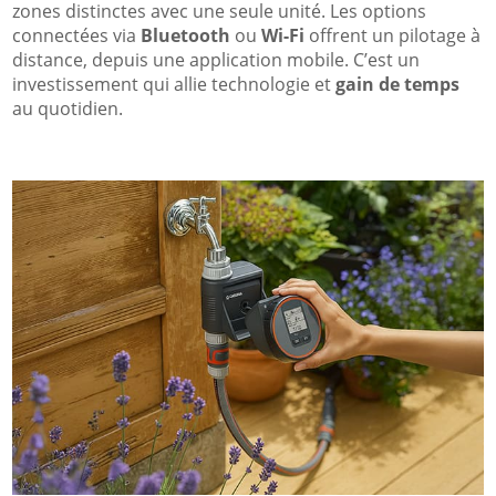
zones distinctes avec une seule unité. Les options
connectées via
Bluetooth
ou
Wi-Fi
offrent un pilotage à
distance, depuis une application mobile. C’est un
investissement qui allie technologie et
gain de temps
au quotidien.