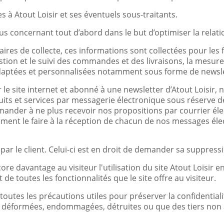
 à Atout Loisir et ses éventuels sous-traitants.
ous concernant tout d’abord dans le but d’optimiser la relatio
res de collecte, ces informations sont collectées pour les fi
estion et le suivi des commandes et des livraisons, la mesure d
aptées et personnalisées notamment sous forme de newsle
r le site internet et abonné à une newsletter d’Atout Loisir
its et services par messagerie électronique sous réserve 
ander à ne plus recevoir nos propositions par courrier él
ent le faire à la réception de chacun de nos messages élect
r le client. Celui-ci est en droit de demander sa suppression
re davantage au visiteur l'utilisation du site Atout Loisir en
 de toutes les fonctionnalités que le site offre au visiteur.
 toutes les précautions utiles pour préserver la confidentia
nt déformées, endommagées, détruites ou que des tiers non a