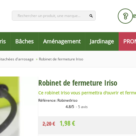
0
ris
Bâches
Aménagement
Jardinage
PRO
étachées d'arrosage
»
Robinet de fermeture Iriso
Robinet de fermeture Iriso
Ce robinet Iriso vous permettra d'ouvrir et ferme
Référence:
RobinetIriso
4.8/5
- 5 avis
1,98 €
2,20 €