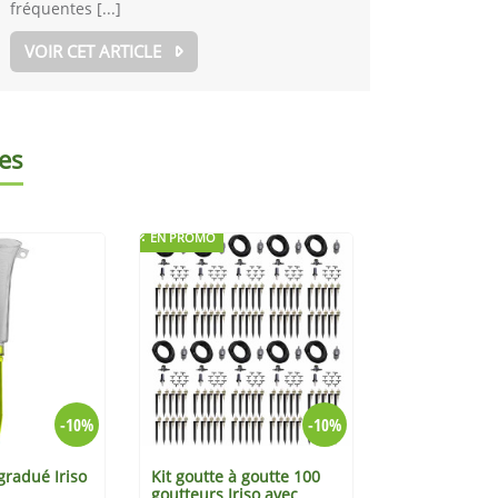
fréquentes [...]
VOIR CET ARTICLE
es
EN PROMO
-10%
-10%
gradué Iriso
Kit goutte à goutte 100
goutteurs Iriso avec