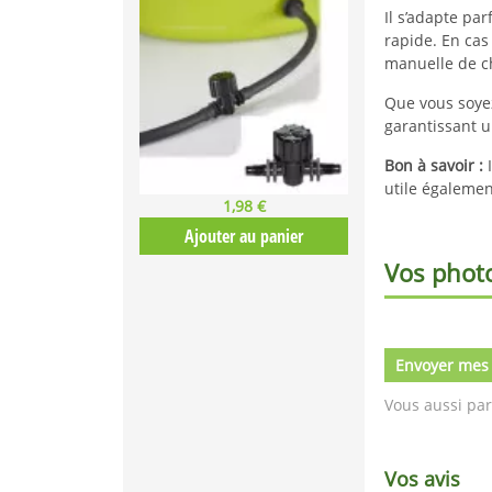
Il s’adapte pa
rapide. En cas 
manuelle de c
Que vous soyez
garantissant u
Bon à savoir :
I
utile égaleme
1,98 €
Ajouter au panier
Vos phot
Envoyer mes
Vous aussi par
Vos avis