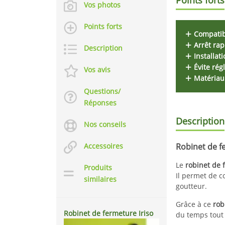
Vos photos
Points forts
Compatib
Arrêt rap
Description
Installat
Évite ré
Vos avis
Matériau 
Questions/
Réponses
Description
Nos conseils
Accessoires
Robinet de fe
Le
robinet de 
Produits
Il permet de c
similaires
goutteur.
Grâce à ce
rob
Robinet de fermeture Iriso
du temps tout e