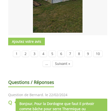
Ajoutez votre avis
1
2
3
4
5
6
7
8
9
10
…
Suivant »
Questions / Réponses
Question de Bernard. le 22/02/2024
Q
Bonjour, Pour la Dordogne que faut il prévoir
comme bâche pour serre Thermique ou