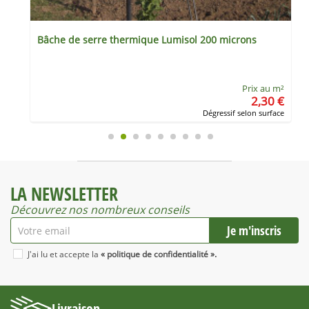
Bâche de serre thermique Lumisol 200 microns
²
Prix au m²
€
2,30 €
e
Dégressif selon surface
LA NEWSLETTER
Découvrez nos nombreux conseils
J'ai lu et accepte la
« politique de confidentialité ».
Livraison