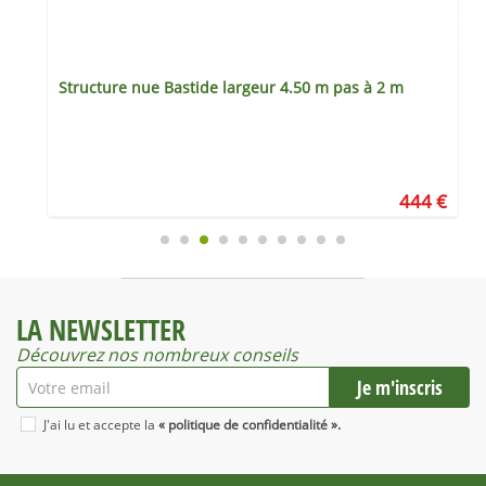
Structure nue Bastide largeur 4.50 m pas à 2 m
€
444 €
LA NEWSLETTER
Découvrez nos nombreux conseils
J'ai lu et accepte la
« politique de confidentialité ».