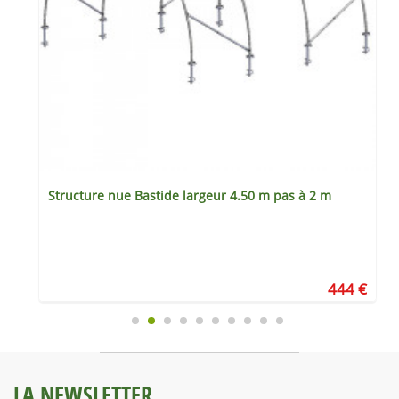
Structure nue Bastide largeur 4.50 m pas à 2 m
€
444 €
LA NEWSLETTER