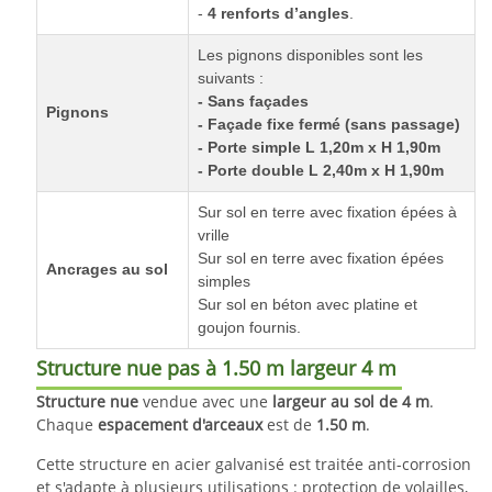
-
4 renforts d’angles
.
Les pignons disponibles sont les
suivants :
-
Sans façades
Pignons
- Façade fixe fermé (sans passage)
- Porte simple L 1,20m x H 1,90m
- Porte double L 2,40m x H 1,90m
Sur sol en terre avec fixation épées à
vrille
Sur sol en terre avec fixation épées
Ancrages au sol
simples
Sur sol en béton avec platine et
goujon fournis.
Structure nue pas à 1.50 m largeur 4 m
Structure
nue
vendue avec une
largeur au sol de 4 m
.
Chaque
espacement d'arceaux
est de
1.50 m
.
Cette structure en acier galvanisé est traitée anti-corrosion
et s'adapte à plusieurs utilisations : protection de volailles,