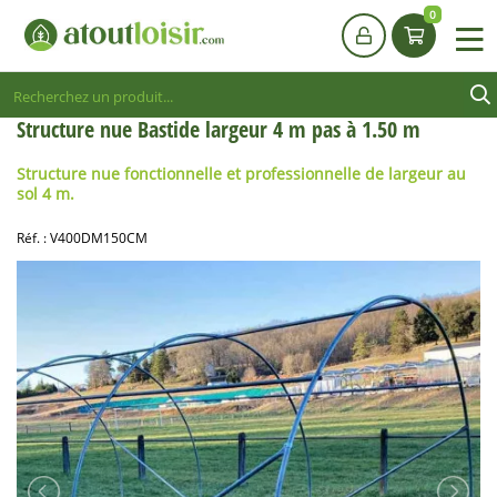
0
Structure nue Bastide largeur 4 m pas à 1.50 m
Structure nue
fonctionnelle et professionnelle de
largeur au
sol 4 m
.
Réf. :
V400DM150CM