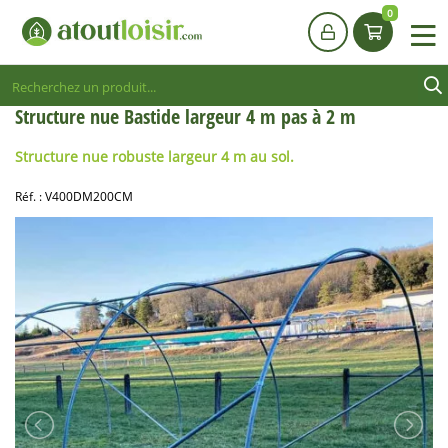
0
Structure nue Bastide largeur 4 m pas à 2 m
Structure nue
robuste largeur
4 m au sol.
Réf. :
V400DM200CM