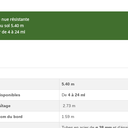
 nue résistante
au sol 5.40 m
 de 4 à 24 ml
5.40 m
isponibles
De
4 à 24 ml
aîtage
2.73 m
 cm du bord
1.59 m
Tubes en acier de
ø 38 mm
et d’épa