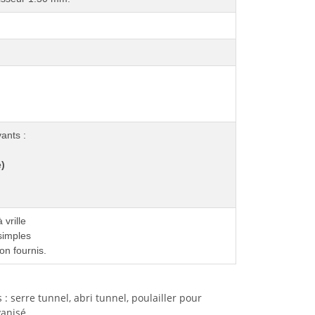
ants :
)
 vrille
 simples
on fournis.
s : serre tunnel, abri tunnel, poulailler pour
vanisé.