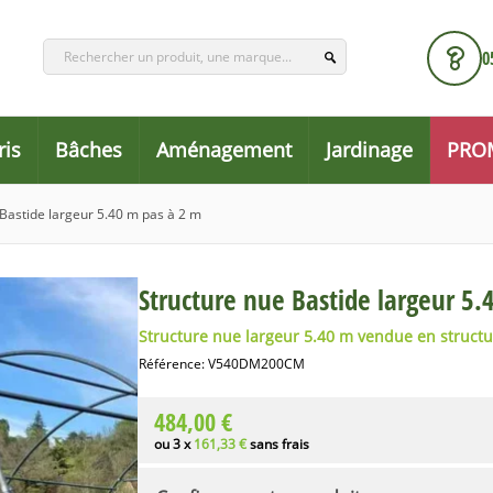
0
ris
Bâches
Aménagement
Jardinage
PRO
 Bastide largeur 5.40 m pas à 2 m
Structure nue Bastide largeur 5.
Structure nue
largeur 5.40 m vendue en structu
Référence:
V540DM200CM
484,00 €
ou 3 x
161,33 €
sans frais