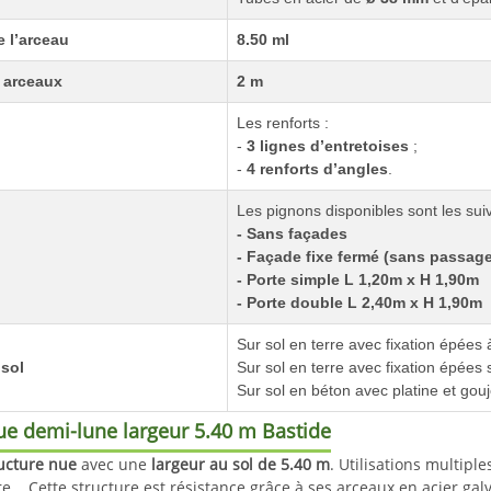
 l’arceau
8.50 ml
s arceaux
2 m
Les renforts :
-
3 lignes d’entretoises
;
-
4 renforts d’angles
.
Les pignons disponibles sont les suiv
-
Sans façades
- Façade fixe fermé (sans passage
- Porte simple L 1,20m x H 1,90m
- Porte double L 2,40m x H 1,90m
Sur sol en terre avec fixation épées à
sol
Sur sol en terre avec fixation épées
Sur sol en béton avec platine et gouj
ue demi-lune largeur 5.40 m Bastide
ucture nue
avec une
largeur au sol de 5.40 m
. Utilisations multiple
re... Cette structure est résistance grâce à ses arceaux en acier gal