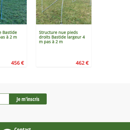
e Bastide
Structure nue pieds
Structure nue
pas à 2 m
droits Bastide largeur 4
largeur 5.40 
m pas à 2 m
m
456 €
462 €
Contact