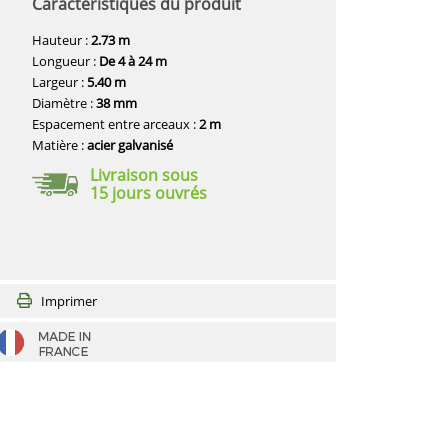
Caractéristiques du produit
Hauteur :
2.73 m
Longueur :
De 4 à 24 m
Largeur :
5.40 m
Diamètre :
38 mm
Espacement entre arceaux :
2 m
Matière :
acier galvanisé
Livraison sous
15 jours ouvrés
Imprimer