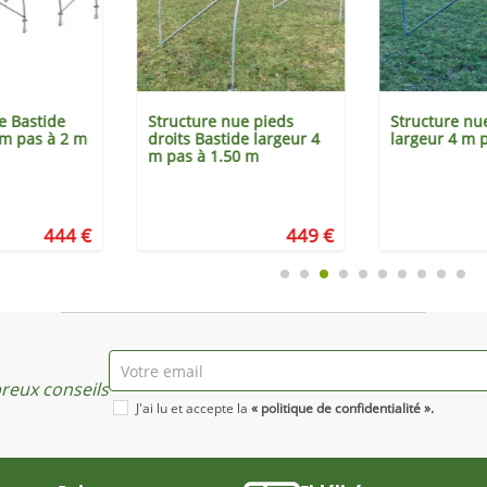
e Bastide
Structure nue pieds
Structure nu
 m pas à 2 m
droits Bastide largeur 4
largeur 4 m 
m pas à 1.50 m
444 €
449 €
eux conseils
J'ai lu et accepte la
« politique de confidentialité ».