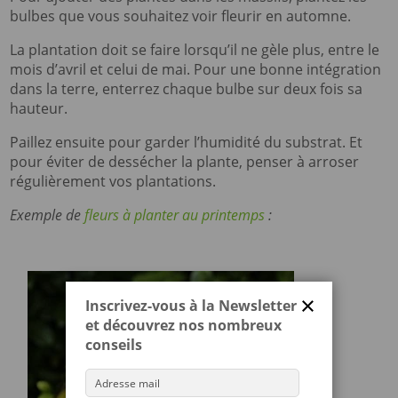
bulbes que vous souhaitez voir fleurir en automne.
La plantation doit se faire lorsqu’il ne gèle plus, entre le
mois d’avril et celui de mai. Pour une bonne intégration
dans la terre, enterrez chaque bulbe sur deux fois sa
hauteur.
Paillez ensuite pour garder l’humidité du substrat. Et
pour éviter de dessécher la plante, penser à arroser
régulièrement vos plantations.
Exemple de
fleurs à planter au printemps
:
×
Inscrivez-vous à la Newsletter
et découvrez nos nombreux
conseils