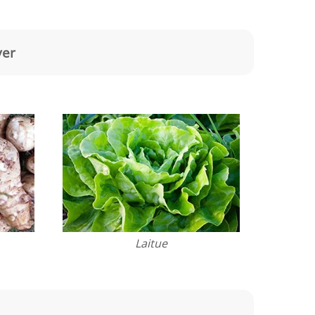
ver
Laitue