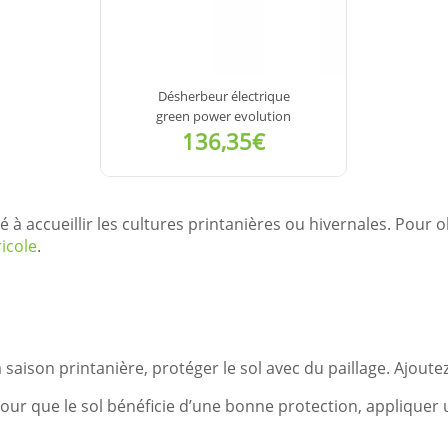
Désherbeur électrique
green power evolution
136,35€
VOIR LE
é à accueillir les cultures printanières ou hivernales. Pour o
DÉTAIL
icole
.
 saison printanière, protéger le sol avec du paillage. Ajoute
t. Pour que le sol bénéficie d’une bonne protection, applique