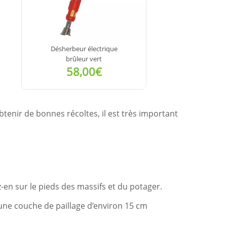
Désherbeur électrique
brûleur vert
58,00€
VOIR LE
btenir de bonnes récoltes, il est très important
DÉTAIL
z-en sur le pieds des massifs et du potager.
r une couche de paillage d’environ 15 cm