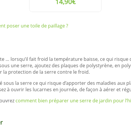
14,90€
VOIR LE
t poser une toile de paillage ?
DÉTAIL
 … lorsqu’il fait froid la température baisse, ce qui risqu
r sous une serre, ajoutez des plaques de polystyrène, en po
 la protection de la serre contre le froid.
vé sous la serre ce qui risque d’apporter des maladies aux 
z à ouvrir les lucarnes en journée, de façon à aérer et régul
couvrez
comment bien préparer une serre de jardin pour l’hi
er