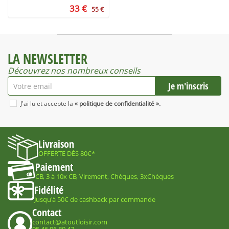
33 €
55 €
LA NEWSLETTER
Découvrez nos nombreux conseils
J'ai lu et accepte la
« politique de confidentialité ».
Livraison
OFFERTE DÈS 80€*
Paiement
CB, 3 à 10x CB, Virement, Chèques, 3xChèques
Fidélité
Jusqu'à 50€ de cashback par commande
Contact
contact@atoutloisir.com