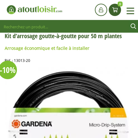
0
Kit d’arrosage goutte-à-goutte pour 50 m plantes
Arrosage économique et facile à installer
Réf. :
13013-20
-10%