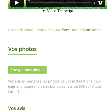
Hozelock Cloud Controller - FRA
from
Hozelock
on
Vimeo
.
Vos photos
Envoyer mes photos
Vous aussi partagez les photos de vos installations pour
gagner chaque mois des bons d’achats de 30€ sur Atout
Loisir !
Vos avis