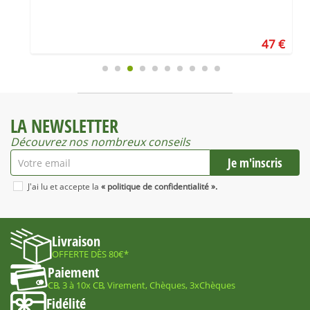
€
47 €
LA NEWSLETTER
Découvrez nos nombreux conseils
J'ai lu et accepte la
« politique de confidentialité ».
Livraison
OFFERTE DÈS 80€*
Paiement
CB, 3 à 10x CB, Virement, Chèques, 3xChèques
Fidélité