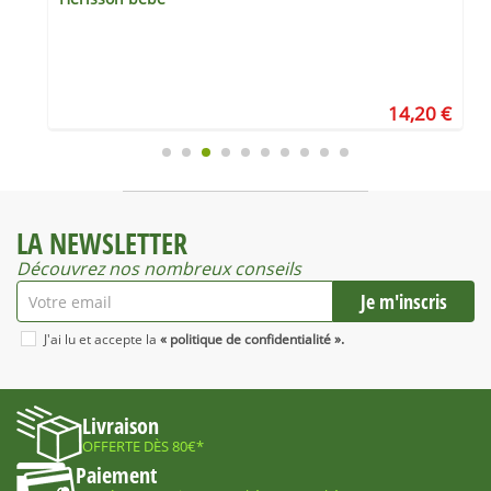
€
14,20 €
LA NEWSLETTER
Découvrez nos nombreux conseils
J'ai lu et accepte la
« politique de confidentialité ».
Livraison
OFFERTE DÈS 80€*
Paiement