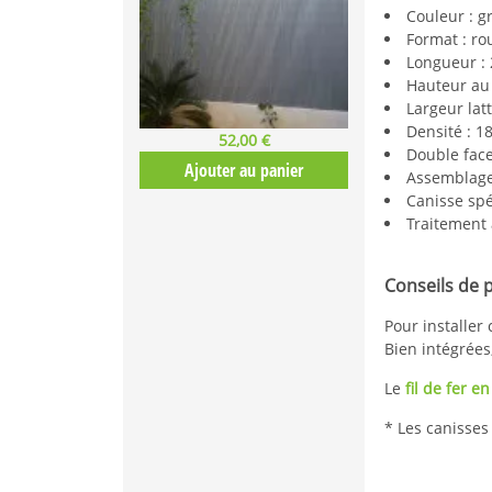
Couleur : gr
Format : ro
Longueur :
Hauteur au 
Largeur lat
Densité : 1
52,00 €
Double fac
Ajouter au panier
Assemblage 
Canisse spé
Traitement 
Conseils de 
Pour installer
Bien intégrées,
Le
fil de fer e
* Les canisses