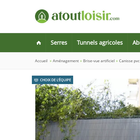
Serres
Tunnels agricoles
Ab
Accueil
»
Aménagement
»
Brise-vue artificiel
»
Canisse pvc 
CHOIX DE L'ÉQUIPE