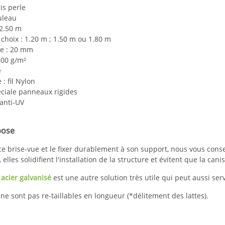
is perle
uleau
 2.50 m
choix : 1.20 m ; 1.50 m ou 1.80 m
te : 20 mm
800 g/m²
e
: fil Nylon
ciale panneaux rigides
anti-UV
pose
 ce brise-vue et le fixer durablement à son support, nous vous conse
 elles solidifient l'installation de la structure et évitent que la can
n acier galvanisé
est une autre solution très utile qui peut aussi ser
 ne sont pas re-taillables en longueur (*délitement des lattes).