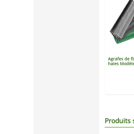
lvanisé
Agrafeuse manuelle à
Agrafes de fi
grillage MODÈLE 20
haies Modèl
8,60 €
18 €
Produits 