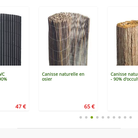
PVC
Canisse naturelle en
Canisse natur
 90%
osier
- 90% d'occul
47 €
65 €