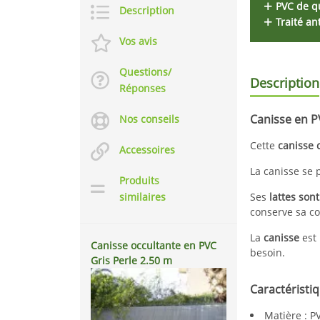
PVC de q
Description
Traité an
Vos avis
Questions/
Description
Réponses
Canisse en P
Nos conseils
Cette
canisse 
Accessoires
La canisse se 
Produits
similaires
Ses
lattes son
conserve sa c
La
canisse
est 
Canisse occultante en PVC
besoin.
Gris Perle 2.50 m
Caractéristiq
Matière : P