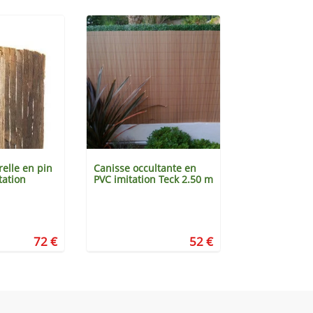
elle en pin
Canisse occultante en
Canisse occul
tation
PVC imitation Teck 2.50 m
PVC Blanc 2.
72 €
52 €