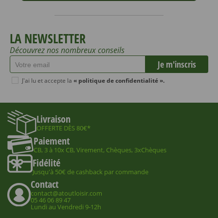
LA NEWSLETTER
Découvrez nos nombreux conseils
J'ai lu et accepte la
« politique de confidentialité ».
Livraison
OFFERTE DÈS 80€*
Paiement
CB, 3 à 10x CB, Virement, Chèques, 3xChèques
Fidélité
Jusqu'à 50€ de cashback par commande
Contact
contact@atoutloisir.com
05 46 06 89 47
Lundi au Vendredi 9-12h