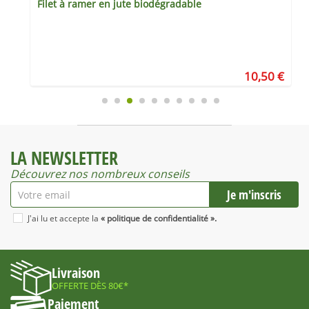
Filet à ramer en jute biodégradable
€
10,50 €
LA NEWSLETTER
Découvrez nos nombreux conseils
J'ai lu et accepte la
« politique de confidentialité ».
Livraison
OFFERTE DÈS 80€*
Paiement