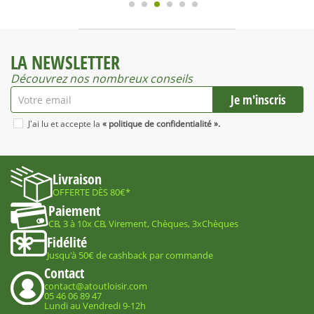
LA NEWSLETTER
Découvrez nos nombreux conseils
J'ai lu et accepte la
« politique de confidentialité ».
Livraison
OFFERTE DÈS 80€*
Paiement
CB, 3 à 10x CB, Virement, Chèques, 3xChèques
Fidélité
Jusqu'à 50€ de cashback par commande
Contact
contact@atoutloisir.com
05 46 06 89 47
Lundi au Vendredi 9-12h