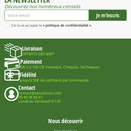
Découvrez nos nombreux conseils
J'ai lu et accepte la
« politique de confidentialité ».
Livraison
OFFERTE DÈS 80€*
Paiement
CB, 3 à 10x CB, Virement, Chèques, 3xChèques
Fidélité
Jusqu'à 50€ de cashback par commande
Contact
contact@atoutloisir.com
05 46 06 89 47
Lundi au Vendredi 9-12h
Nous découvrir
Nos marques