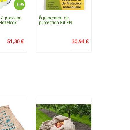
-10%
 à pression
Équipement de
Housse d'hiv
Hozelock
protection Kit EPI
51,30 €
30,94 €