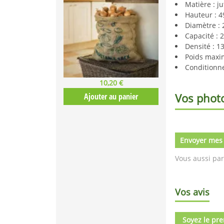
Matière : ju
Hauteur : 4
Diamètre :
Capacité : 
Densité : 1
Poids maxi
Conditionne
10,20 €
Vos phot
Ajouter au panier
Envoyer mes
Vous aussi par
Vos avis
Soyez le pre