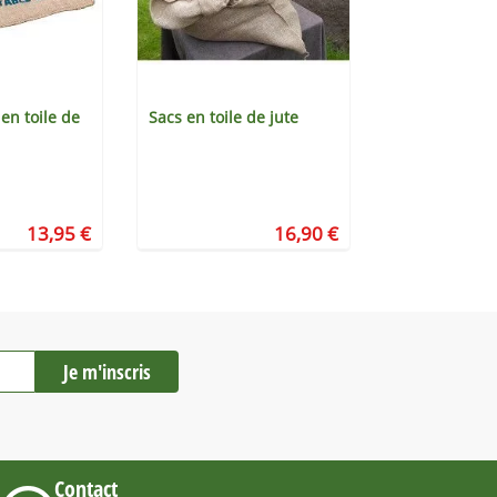
 en toile de
Sacs en toile de jute
Chariot Kaba
15L + 2 panier
New
13,95 €
16,90 €
Contact