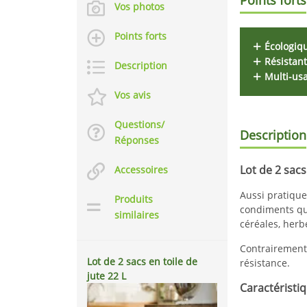
Vos photos
Points forts
Écologiq
Résistant
Description
Multi-us
Vos avis
Questions/
Description
Réponses
Lot de 2 sacs
Accessoires
Aussi pratique
Produits
condiments q
similaires
céréales, herb
Contrairement 
Lot de 2 sacs en toile de
résistance.
jute 22 L
Caractéristiq