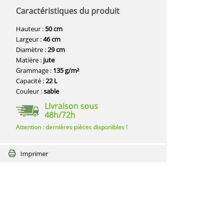
Caractéristiques du produit
Hauteur :
50 cm
Largeur :
46 cm
Diamètre :
29 cm
Matière :
jute
Grammage :
135 g/m²
Capacité :
22 L
Couleur :
sable
Livraison sous
48h/72h
Attention : dernières pièces disponibles !
Imprimer