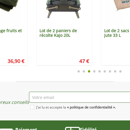
ge fruits et
Lot de 2 paniers de
Lot de 2 sacs
récolte Kajo 20L
jute 33 L
36,90 €
47 €
eux conseils
J'ai lu et accepte la
« politique de confidentialité ».
Paiement
Fidélité