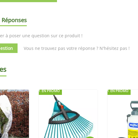
/ Réponses
er à poser une question sur ce produit !
estion
Vous ne trouvez pas votre réponse ? N'hésitez pas !
es
EN PROMO
EN PROMO