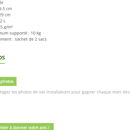
te
9.5 cm
 29 cm
22 L
35 g/m²
mum supporté : 10 kg
ment : sachet de 2 sacs
os
 photos
tagez les photos de vos installations pour gagner chaque mois des 
mier à donner votre avis !