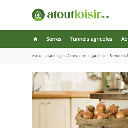
Serres
Tunnels agricoles
Ab
Accueil
»
Jardinage
»
Accessoires du jardinier
»
Ramasses f