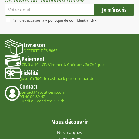
Découvrez nos nombreux conseils
J'ai lu et accepte la
« politique de confidentialité ».
Livraison
OFFERTE DÈS 80€*
Paiement
CB, 3 à 10x CB, Virement, Chèques, 3xChèques
Fidélité
Jusqu'à 50€ de cashback par commande
Contact
contact@atoutloisir.com
05 46 06 89 47
Lundi au Vendredi 9-12h
Nous découvrir
Nos marques
Nouveautés