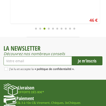
€
46 €
LA NEWSLETTER
Découvrez nos nombreux conseils
J'ai lu et accepte la
« politique de confidentialité ».
Livraison
OFFERTE DÈS 80€*
Paiement
CB, 3 à 10x CB, Virement, Chèques, 3xChèques