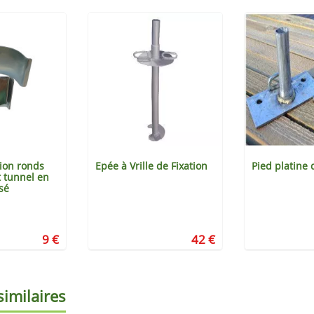
tion ronds
Epée à Vrille de Fixation
Pied platine 
t tunnel en
sé
9 €
42 €
similaires