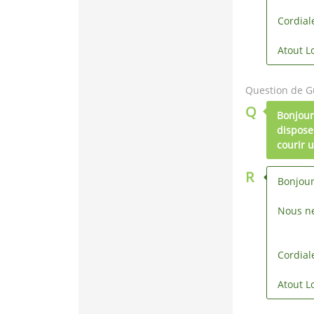
Cordial
Atout Lo
Question de Gu
Q
Bonjour
disposer
courir 
R
Bonjour
Nous ne
Cordial
Atout Lo