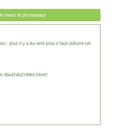
 3m merci et 2m hauteur
: plus il y a du vent plus il faut réduire cet
6-m-3664746219965.html?