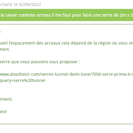
chard. le 02/04/2022
rai savoir combien arceau il me faut pour faire une serre de 2m x
r,
ant l'espacement des arceaux cela dépend de la région où vous vivez 
ment.
a serre que nous pouvons vous proposer :
/www.atoutloisir.com/serres-tunnel-demi-lune/7056-serre-prima-
_query=serre%20tunnel
lement,
isir