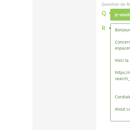
Question de Ri
Q
Je voud
R
Bonjou
Concern
espace
Voici l
https:/
search
Cordia
Atout Lo