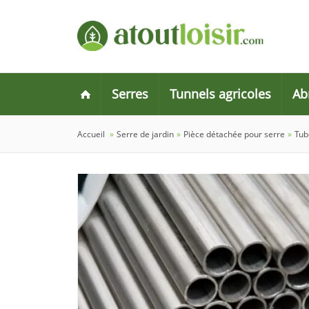
Serres
Tunnels agricoles
Ab
Accueil
»
Serre de jardin
»
Pièce détachée pour serre
»
Tub