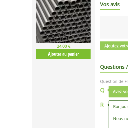
Vos avis
Ajoutez votr
24,00 €
Ajouter au panier
Questions 
Question de Fl
Q
Avez-vo
R
Bonjour
Nous ne