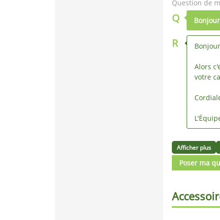
Question de ma
Q
Bonjour
R
Bonjou
Alors c
votre c
Cordia
L'Équipe
Afficher plus
Poser ma qu
Accessoir