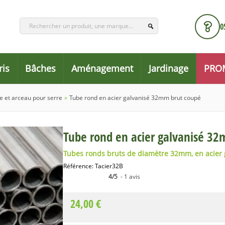
0
ris
Bâches
Aménagement
Jardinage
PRO
e et arceau pour serre
»
Tube rond en acier galvanisé 32mm brut coupé
Tube rond en acier galvanisé 3
Tubes ronds bruts de diamètre 32mm, en acier g
Référence:
Tacier32B
4/5
- 1 avis
24,00 €