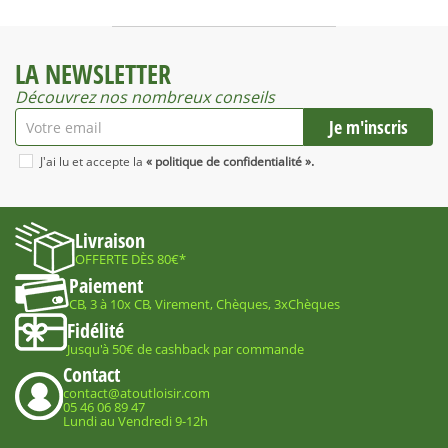
LA NEWSLETTER
Découvrez nos nombreux conseils
J'ai lu et accepte la
« politique de confidentialité ».
Livraison
OFFERTE DÈS 80€*
Paiement
CB, 3 à 10x CB, Virement, Chèques, 3xChèques
Fidélité
Jusqu'à 50€ de cashback par commande
Contact
contact@atoutloisir.com
05 46 06 89 47
Lundi au Vendredi 9-12h