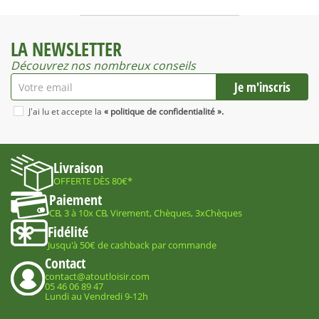
LA NEWSLETTER
Découvrez nos nombreux conseils
J'ai lu et accepte la
« politique de confidentialité ».
Livraison
OFFERTE DÈS 80€*
Paiement
CB, 3 à 10x CB, Virement, Chèques, 3xChèques
Fidélité
Jusqu'à 50€ de cashback par commande
Contact
contact@atoutloisir.com
05 46 06 89 47
Lundi au Vendredi 9-12h