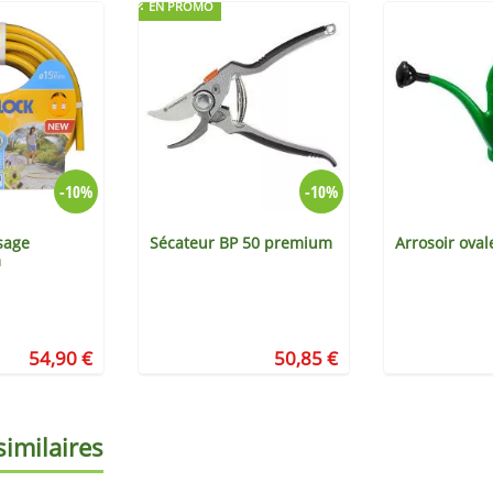
EN PROMO
-10%
-10%
sage
Sécateur BP 50 premium
Arrosoir oval
m
54,90 €
50,85 €
similaires