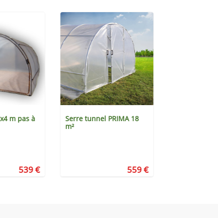
3x4 m pas à
Serre tunnel PRIMA 18
Bulle d'hiver
m²
539 €
559 €