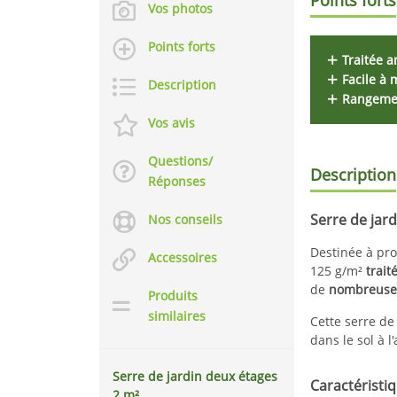
Vos photos
Points forts
Traitée a
Facile à 
Description
Rangemen
Vos avis
Questions/
Description
Réponses
Serre de jar
Nos conseils
Destinée à pro
Accessoires
125 g/m²
trait
de
nombreuses
Produits
similaires
Cette serre de
dans le sol à l
Serre de jardin deux étages
Caractéristiq
2 m²