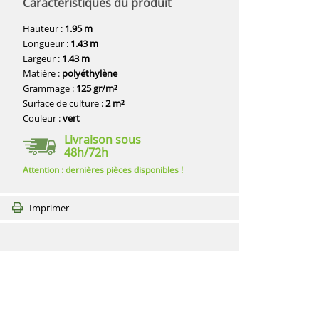
Caractéristiques du produit
Hauteur :
1.95 m
Longueur :
1.43 m
Largeur :
1.43 m
Matière :
polyéthylène
Grammage :
125 gr/m²
Surface de culture :
2 m²
Couleur :
vert
Livraison sous
48h/72h
Attention : dernières pièces disponibles !
Imprimer