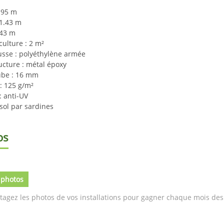
.95 m
 1.43 m
.43 m
culture : 2 m²
usse : polyéthylène armée
ucture : métal époxy
ube : 16 mm
 125 g/m²
: anti-UV
 sol par sardines
os
 photos
tagez les photos de vos installations pour gagner chaque mois des 