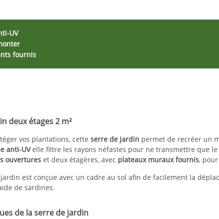
nti-UV
monter
ts fournis
din deux étages 2 m²
téger vos plantations, cette
serre de jardin
permet de recréer un mi
ée anti-UV
elle filtre les rayons néfastes pour ne transmettre que l
 ouvertures
et deux étagères, avec
plateaux muraux fournis
, pou
 jardin est conçue avec un cadre au sol afin de facilement la déplace
'aide de sardines.
ues de la serre de jardin