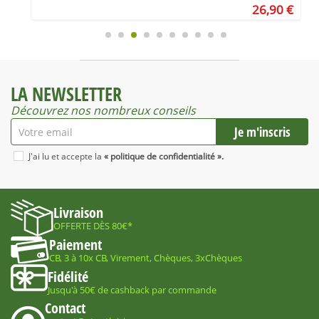
€
26,90 €
LA NEWSLETTER
Découvrez nos nombreux conseils
J'ai lu et accepte la
« politique de confidentialité ».
Livraison
OFFERTE DÈS 80€*
Paiement
CB, 3 à 10x CB, Virement, Chèques, 3xChèques
Fidélité
Jusqu'à 50€ de cashback par commande
Contact