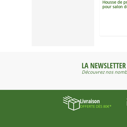
rotection
Housse de protection
Housse de pr
 et fauteuils
pour table rectangulaire
pour salon d
et chaises de jardin
15,90 €
31,90 €
LA NEWSLETTER
Découvrez nos nombr
Livraison
OFFERTE DÈS 80€*