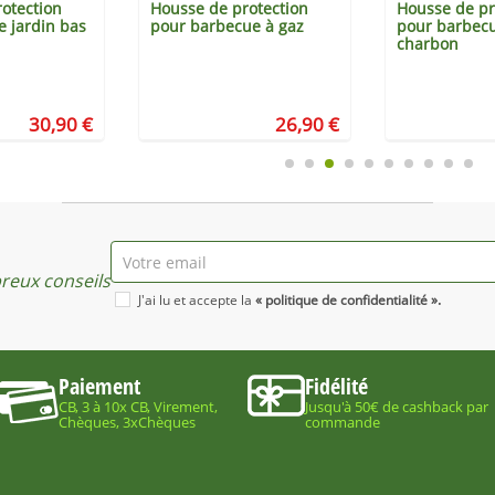
otection
Housse de protection
Housse de pr
e jardin bas
pour barbecue à gaz
pour barbec
charbon
30,90 €
26,90 €
eux conseils
J'ai lu et accepte la
« politique de confidentialité ».
Paiement
Fidélité
CB, 3 à 10x CB, Virement,
Jusqu'à 50€ de cashback par
Chèques, 3xChèques
commande