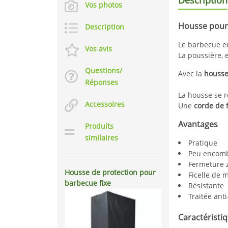
Vos photos
Housse pour 
Description
Le barbecue 
Vos avis
La poussière, e
Questions/
Avec la
housse
Réponses
La housse se 
Accessoires
Une
corde de 
Avantages
Produits
similaires
Pratique
Peu encom
Fermeture 
Housse de protection pour
Ficelle de 
barbecue fixe
Résistante
Traitée ant
Caractéristi