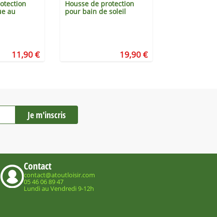
otection
Housse de protection
Housse de pr
ue au
pour bain de soleil
pour parasol
11,90 €
19,90 €
Contact
contact@atoutloisir.com
05 46 06 89 47
Lundi au Vendredi 9-12h