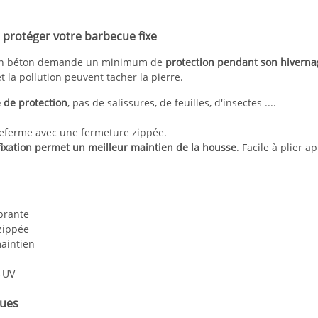
protéger votre barbecue fixe
en béton demande un minimum de
protection pendant son hiverna
t la pollution peuvent tacher la pierre.
 de protection
, pas de salissures, de feuilles, d'insectes ....
referme avec une fermeture zippée.
fixation permet un meilleur maintien de la housse
. Facile à plier a
brante
zippée
maintien
i-UV
ques