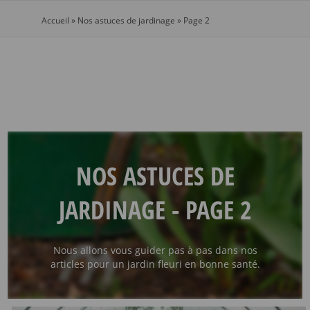
Accueil
»
Nos astuces de jardinage
»
Page 2
NOS ASTUCES DE
JARDINAGE - PAGE 2
Nous allons vous guider pas à pas dans nos
articles pour un jardin fleuri en bonne santé.