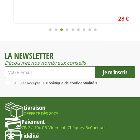
€
28 €
LA NEWSLETTER
Découvrez nos nombreux conseils
J'ai lu et accepte la
« politique de confidentialité ».
Livraison
OFFERTE DÈS 80€*
Paiement
CB, 3 à 10x CB, Virement, Chèques, 3xChèques
Fidélité