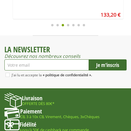
€
133,20 €
LA NEWSLETTER
Découvrez nos nombreux conseils
J'ai lu et accepte la
« politique de confidentialité ».
Livraison
OFFERTE DÈS 80€*
Paiement
CB, 3 à 10x CB, Virement, Chèques, 3xChèques
Fidélité
Jusqu'à 50€ de cashback par commande