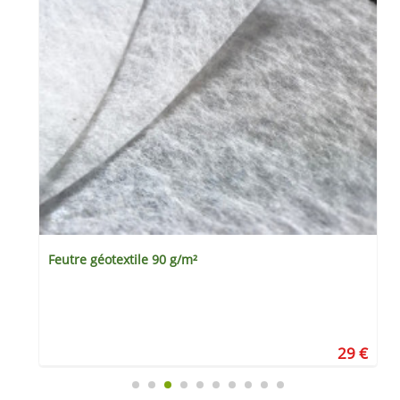
Feutre géotextile 90 g/m²
€
29 €