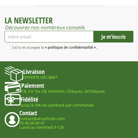
LA NEWSLETTER
Découvrez nos nombreux conseils
J'ai lu et accepte la
« politique de confidentialité ».
Livraison
OFFERTE DÈS 80€*
Paiement
CB, 3 à 10x CB, Virement, Chèques, 3xChèques
Fidélité
Jusqu'à 50€ de cashback par commande
Contact
contact@atoutloisir.com
05 46 06 89 47
Lundi au Vendredi 9-12h