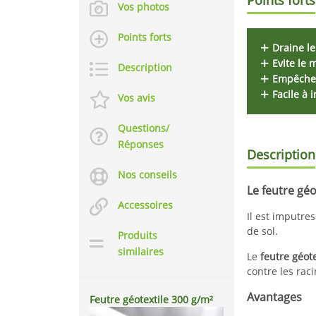
Vos photos
Points forts
Draine le
Evite le
Description
Empêche 
Facile à i
Vos avis
Questions/
Réponses
Description
Nos conseils
Le feutre
géo
Accessoires
Il est
imputresc
de sol.
Produits
similaires
Le
feutre géote
contre les rac
Avantages
Feutre géotextile 300 g/m²