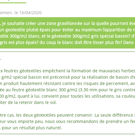
amien. le 16/04/2020
, je souhaite créer une zone gravillonnée sur la quelle pourront év
un geotextile plutot épais pour éviter au maximum l’apparition de 
extile 300g/m2 blanc, et le géotextile 300g/m2 gris spécial bassin? 
gris est plus épais? du coup le blanc doit être tisser plus fin? Dans
,
x feutres géotextiles empêchent la formation de mauvaises herbes.
0 g/m2 spécial bassin est préconisé pour la réalisation de bassin d'
un produit hautement résistant contre les risques de percement, 
e au feutre géotextile blanc 300 g/m2 (3.30 mm pour le gris contre
00 g/m2, quant à lui, convient pour toutes les utilisations, sa coul
iter de la retenir dans le sol.
tre cas, les deux géotextiles peuvent convenir. La seule différence n
seur vous importe peu, nous vous recommandons de prendre un feu
s pour un résultat plus naturel.