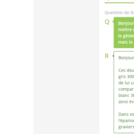
Question de D
Q
Bonjour
mettre 
le géot
mais le 
R
Bonjour
Ces deu
gris 30
de lui 
comparé
blanc 3
ainsi év
Dans vo
l'épais
gravier