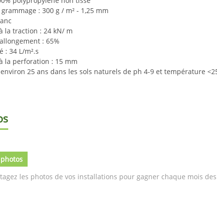
00% polypropylène non tissé
– grammage : 300 g / m² - 1,25 mm
lanc
à la traction : 24 kN/ m
'allongement : 65%
é : 34 L/m².s
à la perforation : 15 mm
: environ 25 ans dans les sols naturels de ph 4-9 et température <2
os
 photos
tagez les photos de vos installations pour gagner chaque mois des 