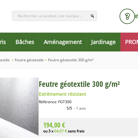
0
ris
Bâches
Aménagement
Jardinage
PRO
textile
»
Feutre géotextile
»
Feutre géotextile 300 g/m²
Feutre géotextile 300 g/m²
Extrêmement résistant
Référence:
FGT300
5/5
- 1 avis
194,00 €
ou 3 x
64,67 €
sans frais