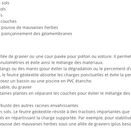
s sols
sols
ls
s couches
 pousse de mauvaises herbes
e poinçonnement des géomembranes
llée de gravier ou une cour pavée pour piéton ou voiture. Il perm
anulométries et évite ainsi le mélange des matériaux.
tangs ou des mares (pour éviter la dégradation ou le percement d’u
e feutre géotextile absorbe les charges ponctuelles et évite la pe
posez un bassin ou une piscine en PVC étanche.
sable, du gravier
rtaines plantes en séparant les couches pour éviter le mélange des 
arbuste des autres racines envahissantes
es sols. Le feutre géotextile résiste à des tractions importantes que
sols en répartissant la charge supportée. Par exemple, pour stabilis
epousse des mauvaises herbes sous une allée de graviers (plus bes