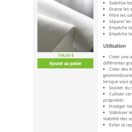
Stabilise le
Draine les 
Filtre les so
Séparer le
Empêche la
Empêche l
Utilisation
194,00 €
Créer une a
Ajouter au panier
différentes gr
Créer des é
géomembrane, l
lorsque vous 
Stocker du 
Cultiver ce
propriétés
Protéger l’
Stabiliser l
stabilité des 
Eviter la r