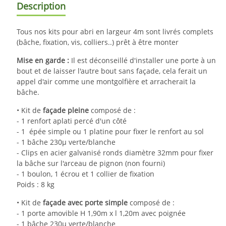
Description
Tous nos kits pour abri en largeur 4m sont livrés complets
(bâche, fixation, vis, colliers..) prêt à être monter
Mise en garde :
Il est déconseillé d'installer une porte à un
bout et de laisser l'autre bout sans façade, cela ferait un
appel d'air comme une montgolfière et arracherait la
bâche.
•
Kit de
façade pleine
composé de :
- 1
renfort aplati percé d'un côté
- 1
épée simple ou 1 platine pour fixer le renfort au sol
- 1 bâche 230µ verte/blanche
- Clips en acier galvanisé ronds diamètre 32mm pour fixer
la bâche sur l'arceau de pignon (non fourni)
-
1 boulon, 1 écrou et 1 collier de fixation
Poids : 8 kg
•
Kit de
façade avec porte simple
composé de :
- 1 porte
amovible H 1,90m x l 1,20m avec poignée
- 1 bâche 230µ verte/blanche