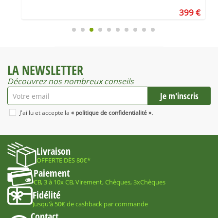
€
399 €
LA NEWSLETTER
Découvrez nos nombreux conseils
J'ai lu et accepte la
« politique de confidentialité ».
Livraison
OFFERTE DÈS 80€*
Paiement
CB, 3 à 10x CB, Virement, Chèques, 3xChèques
Fidélité
Jusqu'à 50€ de cashback par commande
Contact