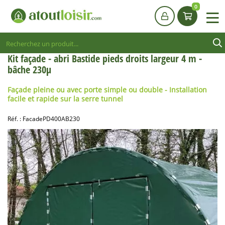
0
Kit façade - abri Bastide pieds droits largeur 4 m -
bâche 230µ
Façade pleine ou avec porte simple ou double - Installation
facile et rapide sur la serre tunnel
Réf. :
FacadePD400AB230