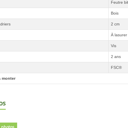
Feutre b
Bois
driers
2 cm
À lasurer
Vis
2 ans
FSC®
 à monter
os
 photos