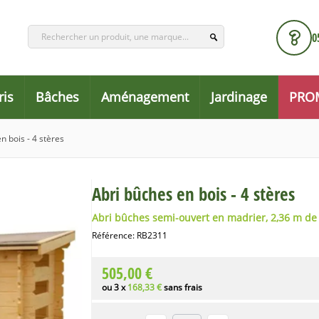
0
ris
Bâches
Aménagement
Jardinage
PRO
n bois - 4 stères
Abri bûches en bois - 4 stères
Abri bûches
semi-ouvert en madrier
, 2,36 m de
Référence:
RB2311
505,00 €
ou 3 x
168,33 €
sans frais