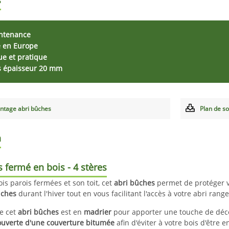
ontenance
é en Europe
ue et pratique
s épaisseur 20 mm
ntage abri bûches
Plan de s
n
 fermé en bois - 4 stères
ois parois fermées et son toit, cet
abri bûches
permet de protéger vo
ûches
durant l'hiver tout en vous facilitant l'accès à votre abri range
e cet
abri bûches
est en
madrier
pour apporter une touche de décora
ouverte d'une couverture bitumée
afin d'éviter à votre bois d'être 