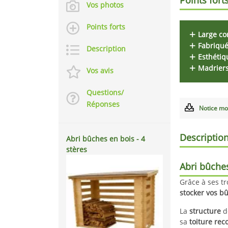
Vos photos
Points forts
Large c
Fabriqu
Description
Esthétiq
Madrier
Vos avis
Questions/
Réponses
Notice mo
Descriptio
Abri bûches en bois - 4
stères
Abri bûches
Grâce à ses tr
stocker vos b
La
structure
d
sa
toiture
rec