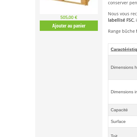
conserver pen
Nous vous r
505,00 €
labellisé FSC
,
Ajouter au panier
Range bûche
Caractéristi
Dimensions h
Dimensions in
Capacité
Surface
Toit