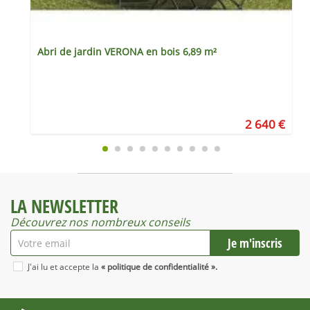
Abri de jardin VERONA en bois 6,89 m²
€
2 640 €
LA NEWSLETTER
Découvrez nos nombreux conseils
J'ai lu et accepte la
« politique de confidentialité ».