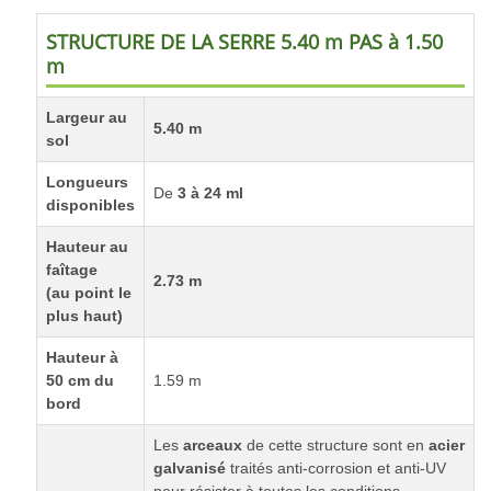
STRUCTURE DE LA SERRE 5.40 m PAS à 1.50
m
Largeur au
5.40 m
sol
Longueurs
De
3 à 24 ml
disponibles
Hauteur au
faîtage
2.73 m
(au point le
plus haut)
Hauteur à
50 cm du
1.59 m
bord
Les
arceaux
de cette structure sont en
acier
galvanisé
traités anti-corrosion et anti-UV
pour résister à toutes les conditions