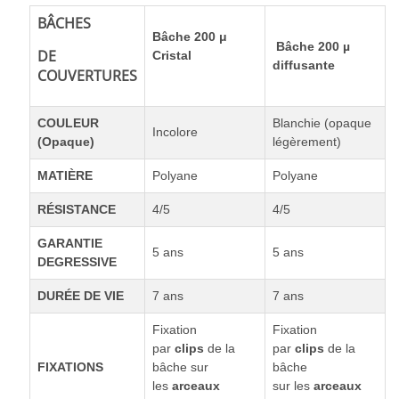
BÂCHES
Bâche 200
μ
Bâche 200 µ
DE
Cristal
diffusante
COUVERTURES
COULEUR
Blanchie (opaque
Incolore
(Opaque)
légèrement)
MATIÈRE
Polyane
Polyane
RÉSISTANCE
4/5
4/5
GARANTIE
5 ans
5 ans
DEGRESSIVE
DURÉE DE VIE
7 ans
7 ans
Fixation
Fixation
par
clips
de la
par
clips
de la
FIXATIONS
bâche sur
bâche
les
arceaux
sur les
arceaux