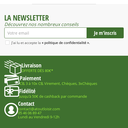
LA NEWSLETTER
Découvrez nos nombreux conseils
J'ai lu et accepte la
« politique de confidentialité ».
Livraison
OFFERTE DÈS 80€*
Paiement
CB, 3 à 10x CB, Virement, Chèques, 3xChèques
Fidélité
Jusqu'à 50€ de cashback par commande
Contact
contact@atoutloisir.com
05 46 06 89 47
Lundi au Vendredi 9-12h