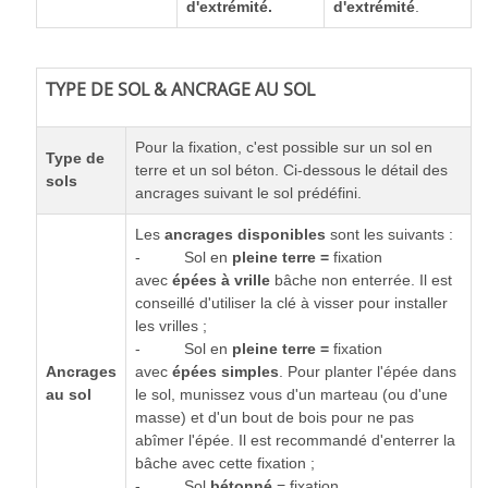
d'extrémité.
d'extrémité
.
TYPE DE SOL & ANCRAGE AU SOL
Pour la fixation, c'est possible sur un sol en
Type de
terre et un sol béton. Ci-dessous le détail des
sols
ancrages suivant le sol prédéfini.
Les
ancrages
disponibles
sont les suivants :
- Sol en
pleine terre =
fixation
avec
épées à vrille
bâche non enterrée. Il est
conseillé d'utiliser la clé à visser pour installer
les vrilles ;
- Sol en
pleine terre =
fixation
Ancrages
avec
épées simples
. Pour planter l'épée dans
au sol
le sol, munissez vous d'un marteau (ou d'une
masse) et d'un bout de bois pour ne pas
abîmer l'épée. Il est recommandé d'enterrer la
bâche avec cette fixation ;
- Sol
bétonné
= fixation