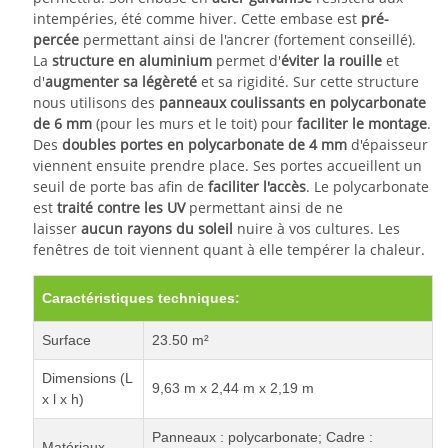
intempéries, été comme hiver. Cette embase est
pré-
percée
permettant ainsi de l'ancrer (
fortement conseillé
).
La
structure en aluminium
permet d'
éviter la rouille
et
d'
augmenter sa légèreté
et sa rigidité. Sur cette structure
nous utilisons des
panneaux coulissants en polycarbonate
de 6 mm
(pour les murs et le toit) pour
faciliter le montage
.
Des
doubles portes en polycarbonate de 4 mm
d'épaisseur
viennent ensuite prendre place. Ses portes accueillent un
seuil de porte bas afin de
faciliter l'accès
. Le polycarbonate
est
traité contre les UV
permettant ainsi de ne
laisser
aucun rayons du soleil
nuire à vos cultures. Les
fenêtres de toit viennent quant à elle tempérer la chaleur.
Caractéristiques techniques:
Surface
23.50 m²
Dimensions (L
9,63 m x 2,44 m x 2,19 m
x l x h)
Panneaux : polycarbonate; Cadre :
Matériaux