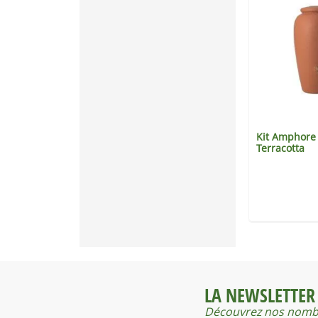
r d'eau
Kit Amphore Antik
Kit Amphore 
me murale
Terracotta
thracite
255 €
405 €
LA NEWSLETTER
Découvrez nos nombr