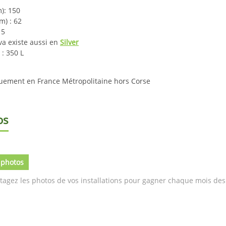
): 150
m) : 62
15
ava existe aussi en
Silver
: 350 L
quement en France Métropolitaine hors Corse
os
 photos
tagez les photos de vos installations pour gagner chaque mois des 