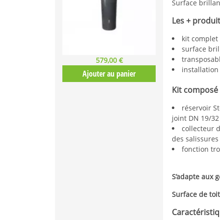
Surface brilla
Les + produi
kit complet
surface bri
transposabl
579,00 €
installation
Ajouter au panier
Kit composé
réservoir S
joint DN 19/32
collecteur 
des salissures 
fonction tr
S’adapte aux 
Surface de toi
Caractéristi