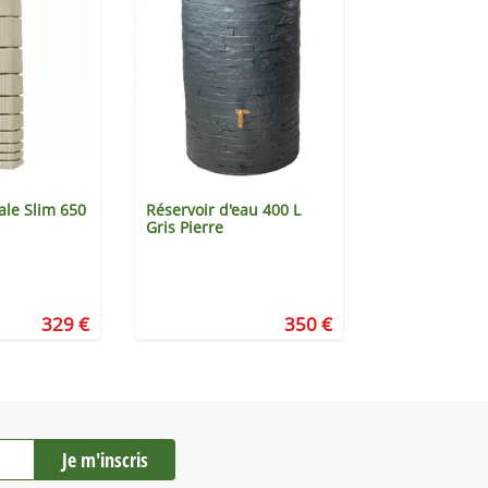
ale Slim 650
Réservoir d'eau 400 L
Kit Amphore 
Gris Pierre
Terracotta
329 €
350 €