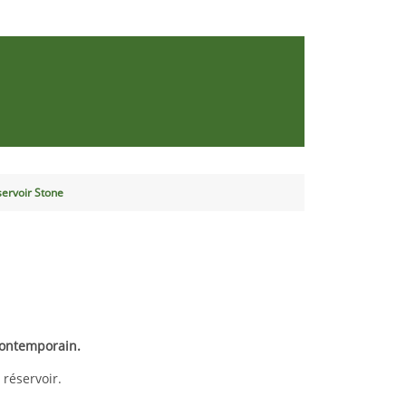
servoir Stone
 contemporain.
 réservoir.