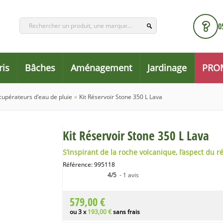
0
ris
Bâches
Aménagement
Jardinage
PRO
cupérateurs d'eau de pluie
»
Kit Réservoir Stone 350 L Lava
Kit Réservoir Stone 350 L Lava
S’inspirant de la roche volcanique, l’aspect du 
Référence:
995118
4/5
- 1 avis
579,00 €
ou 3 x
193,00 €
sans frais