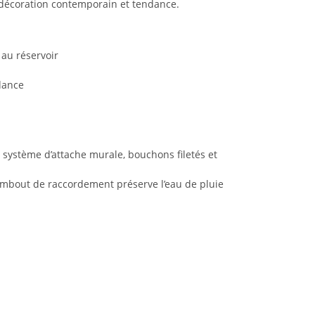
e décoration contemporain et tendance.
 au réservoir
dance
e, système d’attache murale, bouchons filetés et
et embout de raccordement préserve l’eau de pluie