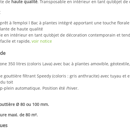
nte de
haute qualité
. Transposable en intérieur en tant qu’objet d
t
 prêt à l’emploi l Bac à plantes intégré apportant une touche florale
llante de haute qualité
e en intérieur en tant qu’objet de décoration contemporain et ten
 facile et rapide,
voir notice
 de
tone 350 litres (coloris Lava) avec bac à plantes amovible, géotextil
de gouttière filtrant Speedy (coloris : gris anthracite) avec tuyau 
du toit
op-plein automatique. Position été /hiver.
gouttière Ø 80 ou 100 mm.
ture maxi. de 80 m².
ques