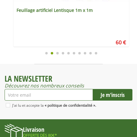
Feuillage artificiel Lentisque 1m x 1m
€
60 €
LA NEWSLETTER
Découvrez nos nombreux conseils
J'ai lu et accepte la
« politique de confidentialité ».
Livraison
OFFERTE DÈS 80€*