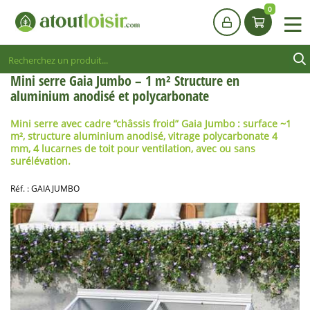
0
Mini serre Gaia Jumbo – 1 m² Structure en
aluminium anodisé et polycarbonate
Mini serre avec cadre “châssis froid” Gaia Jumbo : surface ~1
m², structure aluminium anodisé, vitrage polycarbonate 4
mm, 4 lucarnes de toit pour ventilation, avec ou sans
surélévation.
Réf. :
GAIAJUMBO