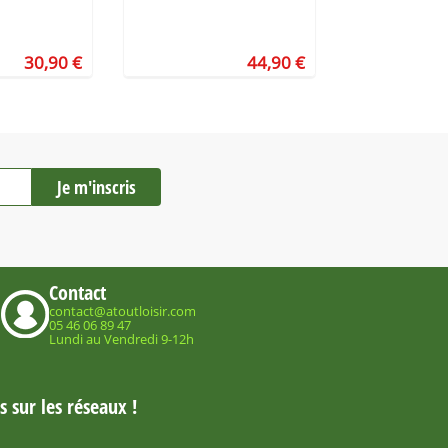
30,90 €
44,90 €
Contact
contact@atoutloisir.com
05 46 06 89 47
Lundi au Vendredi 9-12h
 sur les réseaux !