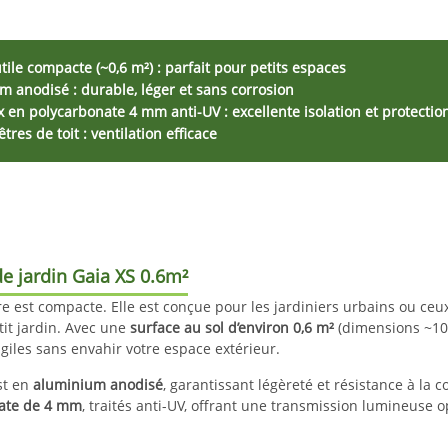
tile compacte (~0,6 m²) : parfait pour petits espaces
 anodisé : durable, léger et sans corrosion
en polycarbonate 4 mm anti-UV : excellente isolation et protectio
tres de toit : ventilation efficace
de jardin
Gaia XS 0.6m²
re est compacte. Elle est conçue pour les jardiniers urbains ou ceux
tit jardin. Avec une
surface au sol d’environ 0,6 m²
(dimensions ~100
agiles sans envahir votre espace extérieur.
st en
aluminium anodisé
, garantissant légèreté et résistance à la 
ate de 4 mm
, traités anti-UV, offrant une transmission lumineuse 