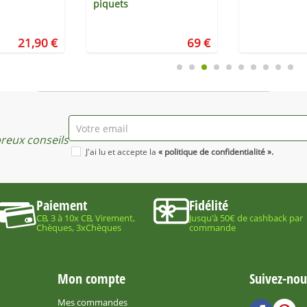
piquets
21,90 €
69 €
eux conseils
J'ai lu et accepte la
« politique de confidentialité ».
Paiement
Fidélité
CB, 3 à 10x CB, Virement,
Jusqu'à 50€ de cashback par
Chèques, 3xChèques
commande
Mon compte
Suivez-nous
Mes commandes