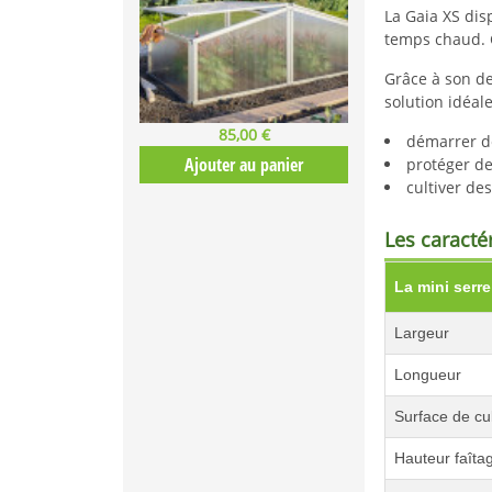
La Gaia XS di
temps chaud. C
Grâce à son de
solution idéale
85,00 €
démarrer d
Ajouter au panier
protéger de
cultiver de
Les caracté
La mini serr
Largeur
Longueur
Surface de cu
Hauteur faîta