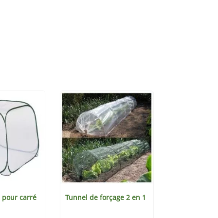
 pour carré
Tunnel de forçage 2 en 1
Mini-serre de
alvéoles