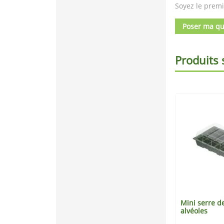
Soyez le premi
Poser ma qu
Produits 
hydroponique
Film de croissance
Mini serre d
primeur 50 microns
alvéoles