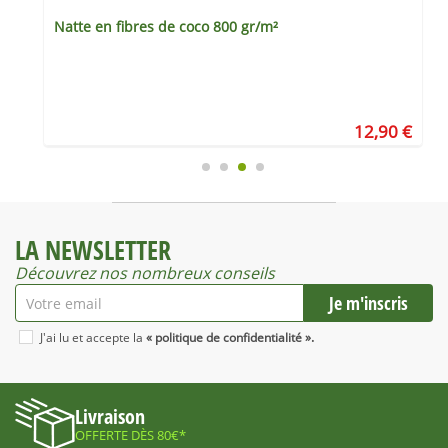
Natte en fibres de coco 800 gr/m²
€
12,90 €
LA NEWSLETTER
Découvrez nos nombreux conseils
J'ai lu et accepte la
« politique de confidentialité ».
Livraison
OFFERTE DÈS 80€*