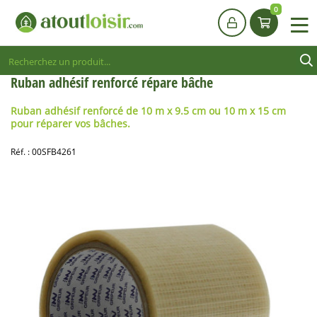
0
Ruban adhésif renforcé répare bâche
Ruban adhésif renforcé
de
10 m x
9.5 cm
ou
10 m x 15 cm
pour réparer vos bâches.
Réf. :
00SFB4261