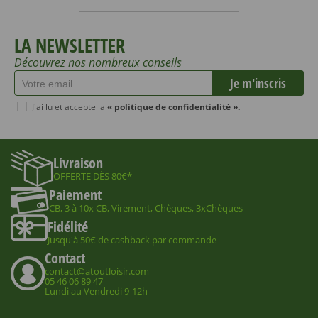
LA NEWSLETTER
Découvrez nos nombreux conseils
J'ai lu et accepte la
« politique de confidentialité ».
Livraison
OFFERTE DÈS 80€*
Paiement
CB, 3 à 10x CB, Virement, Chèques, 3xChèques
Fidélité
Jusqu'à 50€ de cashback par commande
Contact
contact@atoutloisir.com
05 46 06 89 47
Lundi au Vendredi 9-12h