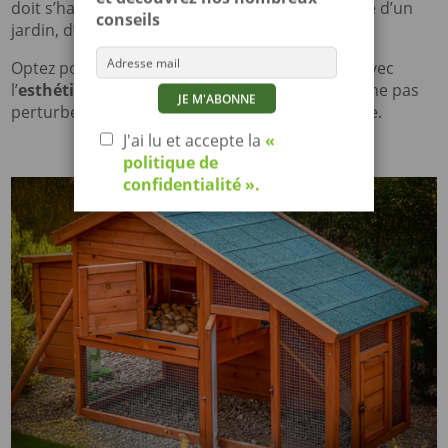
doit s’harmoniser avec votre jardin, qu’il s’agisse d’un
conseils
jardin, d’une cour, ou d’une terrasse.
Optez pour un élevage de volailles qui s’aligne avec
l’
esthétique
de votre cadre extérieur. Pensez à ne pas
perturber la vue ni l’usage de l’espace disponible.
J'ai lu et accepte la
«
politique de
confidentialité ».