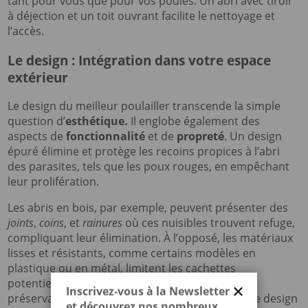
tant pour vous que pour vos poules. Un abri avec tiroir
à déjection et un toit ouvrant facilite le nettoyage et
l’accès.
Le design : Intégration dans votre espace
extérieur
Le design du meilleur poulailler transcende la simple
question d’
esthétique.
Il englobe également des
aspects de
fonctionnalité
et de
propreté
. Un design
épuré élimine et protège les recoins propices à l’abri
des parasites, tels que les poux rouges, en empêchant
leur prolifération.
Les abris en bois, par exemple, peuvent présenter des
joints
,
coins
, et
rainures
où ces nuisibles trouvent refuge,
compliquant leur élimination. À l’opposé, les matériaux
lisses et résistants, comme certains modèles en
plastique ou en métal, limitent les cachettes
potentielles, simplifiant ainsi la maintenance et
×
Inscrivez-vous à la Newsletter
préservant la santé de vos poules. De surcroît, le design
et découvrez nos nombreux