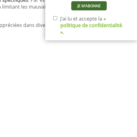
s spécifiques
. Par exemple, les toiles de paillage,
n limitant les mauvaises herbes et en régulant
J'ai lu et accepte la
«
ppréciées dans diverses situations où durabilité
politique de confidentialité
».