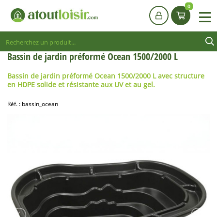
0
Bassin de jardin préformé Ocean 1500/2000 L
Bassin de jardin préformé
Ocean 1500/2000 L avec structure
en HDPE solide et résistante aux UV et au gel.
Réf. :
bassin_ocean