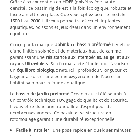
Grâce à sa conception en
HDPE
(polyéthylène haute
densité), ce bassin rigide est à la fois écologique, robuste et
facile à mettre en place. Que vous optiez pour le modèle
1500 L
ou
2000 L
, il vous permettra d'accueillir plantes
aquatiques, poissons et jeux d’eau dans un environnement
équilibré.
Conçu par la marque
Ubbink
, ce
bassin préformé
bénéficie
d'une finition soignée et de matériaux haut de gamme,
garantissant une
résistance aux intempéries, au gel et aux
rayons Ultraviolets
. Son format a été étudié pour favoriser
un
équilibre biologique
naturel : profondeur, longueur et
largeur assurent une bonne oxygénation de l’eau et un
habitat sain pour la faune aquatique.
Le
bassin de jardin préformé
Ocean a aussi été soumis à
un contrôle technique TÜV, gage de qualité et de sécurité.
Il vous offre donc une tranquillité d’esprit pour de
nombreuses années. Ce bassin et sa structure en
rotomoulage garantit une durabilité exceptionnelle.
Facile à installer
: une pose rapide en quelques minutes